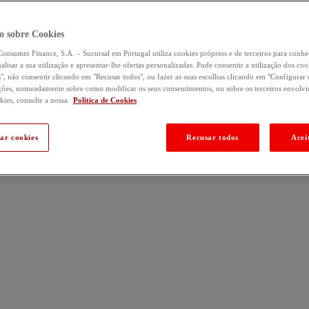
o sobre Cookies
onsumer Finance, S.A. – Sucursal em Portugal utiliza cookies próprios e de terceiros para conhe
alisar a sua utilização e apresentar-lhe ofertas personalizadas. Pode consentir a utilização dos co
s", não consentir clicando em "Recusar todos", ou fazer as suas escolhas clicando em "Configurar 
ões, nomeadamente sobre como modificar os seus consentimentos, ou sobre os terceiros envolvid
kies, consulte a nossa
Política de Cookies
ar cookies
Recusar todos
Acei