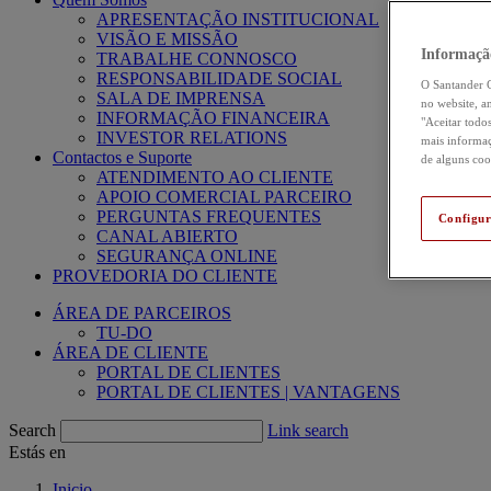
APRESENTAÇÃO INSTITUCIONAL
VISÃO E MISSÃO
Informaçã
TRABALHE CONNOSCO
RESPONSABILIDADE SOCIAL
O Santander C
SALA DE IMPRENSA
no website, an
INFORMAÇÃO FINANCEIRA
"Aceitar todo
INVESTOR RELATIONS
mais informaç
Contactos e Suporte
de alguns coo
ATENDIMENTO AO CLIENTE
APOIO COMERCIAL PARCEIRO
PERGUNTAS FREQUENTES
Configur
CANAL ABIERTO
SEGURANÇA ONLINE
PROVEDORIA DO CLIENTE
ÁREA DE PARCEIROS
TU-DO
ÁREA DE CLIENTE
PORTAL DE CLIENTES
PORTAL DE CLIENTES | VANTAGENS
Search
Link search
Estás en
Inicio