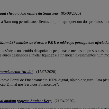
al chega à loja online da Samsung
(05/08/2020)
 a Samsung permite aos clientes adquirir qualquer um dos produtos da 
zam 587 milhões de Euros a PME e mid-caps portuguesas afectadas 
sforços no sentido de apoiar as pequenas e médias empresas e as mi
uros destinados a injetar liquidez e a financiar investimentos num mo
inanciamento “tu-do”
(17/07/2020)
ovo Portal de Financiamento 100% digital, rápido e seguro. Esta plata
ão Digital nos Serviços Financeiros”.
l apoiam projecto Student Keep
(21/04/2020)