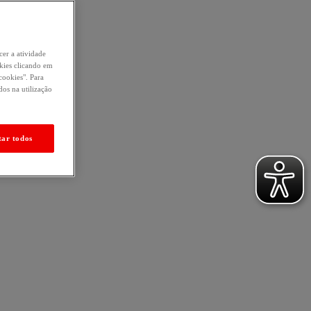
cer a atividade
okies clicando em
cookies". Para
os na utilização
tar todos