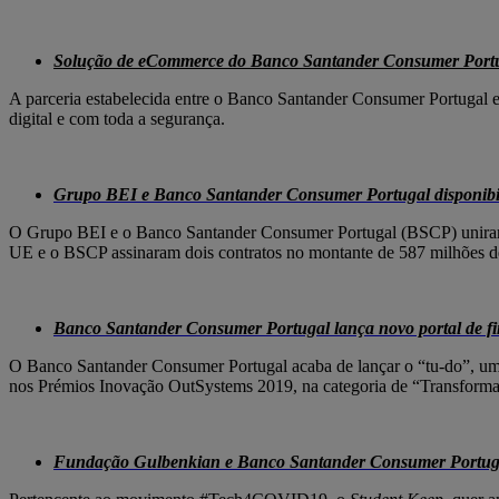
Solução de eCommerce do Banco Santander Consumer Portug
A parceria estabelecida entre o Banco Santander Consumer Portugal e
digital e com toda a segurança.
Grupo BEI e Banco Santander Consumer Portugal disponibili
O Grupo BEI e o Banco Santander Consumer Portugal (BSCP) uniram e
UE e o BSCP assinaram dois contratos no montante de 587 milhões de e
Banco Santander Consumer Portugal lança novo portal de f
O Banco Santander Consumer Portugal acaba de lançar o “tu-do”, um n
nos Prémios Inovação OutSystems 2019, na categoria de “Transformaç
Fundação Gulbenkian e Banco Santander Consumer Portuga