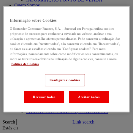
Quem Somos
APRESENTAÇÃO INSTITUCIONAL
VISÃO E MISSÃO
Informação sobre Cookies
TRABALHE CONNOSCO
RESPONSABILIDADE SOCIAL
O Santander Consumer Finance, S.A. – Sucursal em Portugal utiliza cookies
SALA DE IMPRENSA
próprios e de terceiros para conhecer a atividade no website, analisar a sua
INFORMAÇÃO FINANCEIRA
utilização e apresentar-lhe ofertas personalizadas. Pode consentir a utilização dos
INVESTOR RELATIONS
cookies clicando em "Aceitar todos", não consentir clicando em "Recusar todos",
Contactos e Suporte
ou fazer as suas escolhas clicando em "Configurar cookies". Para mais
ATENDIMENTO AO CLIENTE
informações, nomeadamente sobre como modificar os seus consentimentos, ou
APOIO COMERCIAL PARCEIRO
sobre os terceiros envolvidos na utilização de alguns cookies, consulte a nossa
PERGUNTAS FREQUENTES
Política de Cookies
CANAL ABIERTO
SEGURANÇA ONLINE
PROVEDORIA DO CLIENTE
Configurar cookies
ÁREA DE PARCEIROS
TU-DO
Recusar todos
Aceitar todos
ÁREA DE CLIENTE
PORTAL DE CLIENTES
PORTAL DE CLIENTES | VANTAGENS
Search
Link search
Estás en