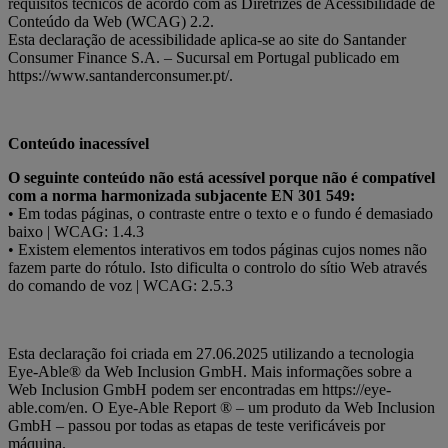
requisitos técnicos de acordo com as Diretrizes de Acessibilidade de
Conteúdo da Web (WCAG) 2.2.
Esta declaração de acessibilidade aplica-se ao site do Santander
Consumer Finance S.A. – Sucursal em Portugal publicado em
https://www.santanderconsumer.pt/.
Conteúdo inacessível
O seguinte conteúdo não está acessível porque não é compatível
com a norma harmonizada subjacente EN 301 549:
• Em todas páginas, o contraste entre o texto e o fundo é demasiado
baixo | WCAG: 1.4.3
• Existem elementos interativos em todos páginas cujos nomes não
fazem parte do rótulo. Isto dificulta o controlo do sítio Web através
do comando de voz | WCAG: 2.5.3
Esta declaração foi criada em 27.06.2025 utilizando a tecnologia
Eye-Able® da Web Inclusion GmbH. Mais informações sobre a
Web Inclusion GmbH podem ser encontradas em https://eye-
able.com/en. O Eye-Able Report ® – um produto da Web Inclusion
GmbH – passou por todas as etapas de teste verificáveis por
máquina.