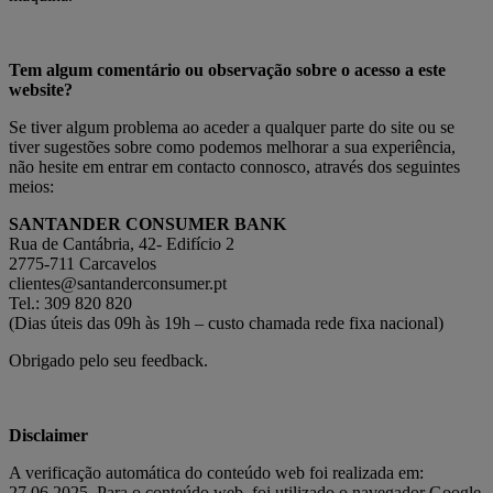
Tem algum comentário ou observação sobre o acesso a este
website?
Se tiver algum problema ao aceder a qualquer parte do site ou se
tiver sugestões sobre como podemos melhorar a sua experiência,
não hesite em entrar em contacto connosco, através dos seguintes
meios:
SANTANDER CONSUMER BANK
Rua de Cantábria, 42- Edifício 2
2775-711 Carcavelos
clientes@santanderconsumer.pt
Tel.: 309 820 820
(Dias úteis das 09h às 19h – custo chamada rede fixa nacional)
Obrigado pelo seu feedback.
Disclaimer
A verificação automática do conteúdo web foi realizada em:
27.06.2025. Para o conteúdo web, foi utilizado o navegador Google