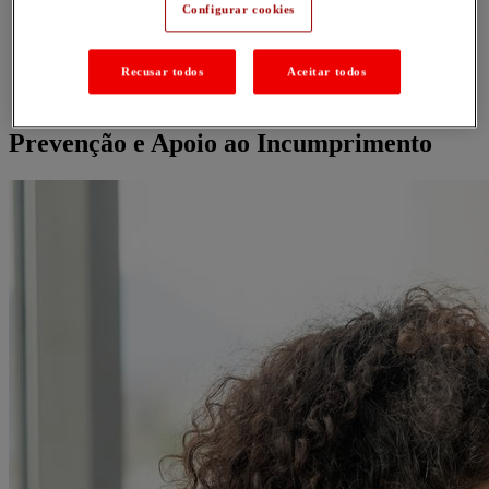
Configurar cookies
Inicio
>
Home
Recusar todos
Aceitar todos
>
Prevenção e Apoio ao Incumprimento
Prevenção e Apoio ao Incumprimento