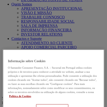
Quem Somos
APRESENTAÇÃO INSTITUCIONAL
VISÃO E MISSÃO
TRABALHE CONNOSCO
RESPONSABILIDADE SOCIAL
SALA DE IMPRENSA
INFORMAÇÃO FINANCEIRA
INVESTOR RELATIONS
Contactos e Suporte
ATENDIMENTO AO CLIENTE
APOIO COMERCIAL PARCEIRO
PERGUNTAS FREQUENTES
CANAL ABIERTO
SEGURANÇA ONLINE
Informação sobre Cookies
PROVEDORIA DO CLIENTE
O Santander Consumer Finance, S.A. – Sucursal em Portugal utiliza cookies
próprios e de terceiros para conhecer a atividade no website, analisar a sua
ÁREA DE PARCEIROS
utilização e apresentar-lhe ofertas personalizadas. Pode consentir a utilização dos
TU-DO
cookies clicando em "Aceitar todos", não consentir clicando em "Recusar todos",
ÁREA DE CLIENTE
ou fazer as suas escolhas clicando em "Configurar cookies". Para mais
PORTAL DE CLIENTES
informações, nomeadamente sobre como modificar os seus consentimentos, ou
PORTAL DE CLIENTES | VANTAGENS
sobre os terceiros envolvidos na utilização de alguns cookies, consulte a nossa
Política de Cookies
Search
Link search
Estás en