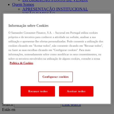
Quem Somos
APRESENTAÇÃO INSTITUCIONAL
VISÃO E MISSÃO
TRABALHE CONNOSCO
RESPONSABILIDADE SOCIAL
Informação sobre Cookies
SALA DE IMPRENSA
INFORMAÇÃO FINANCEIRA
O Santander Consumer Finance, S.A. – Sucursal em Portugal utiliza cookies
INVESTOR RELATIONS
próprios e de terceiros para conhecer a atividade no website, analisar a sua
Contactos e Suporte
utilização e apresentar-lhe ofertas personalizadas. Pode consentir a utilização dos
ATENDIMENTO AO CLIENTE
cookies clicando em "Aceitar todos", não consentir clicando em "Recusar todos",
APOIO COMERCIAL PARCEIRO
ou fazer as suas escolhas clicando em "Configurar cookies". Para mais
PERGUNTAS FREQUENTES
informações, nomeadamente sobre como modificar os seus consentimentos, ou
sobre os terceiros envolvidos na utilização de alguns cookies, consulte a nossa
CANAL ABIERTO
Política de Cookies
SEGURANÇA ONLINE
PROVEDORIA DO CLIENTE
ÁREA DE PARCEIROS
Configurar cookies
TU-DO
ÁREA DE CLIENTE
PORTAL DE CLIENTES
Recusar todos
Aceitar todos
PORTAL DE CLIENTES | VANTAGENS
Search
Link search
Estás en